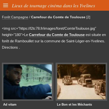

Lieux de tournage cinéma dans les Yvelines
Forêt Campagne
/
Carrefour du Comte de Toulouse
[2]
<img src="https://l2tc78.fr/images/foret/ComteToulouse.jpg"
height="180">Le
Carrefour du Comte de Toulouse
est située en
forêt de Rambouillet sur la commune de Saint-Léger-en-Yvelines.
Directions .
Ad vitam
Le Bon et les Méchants