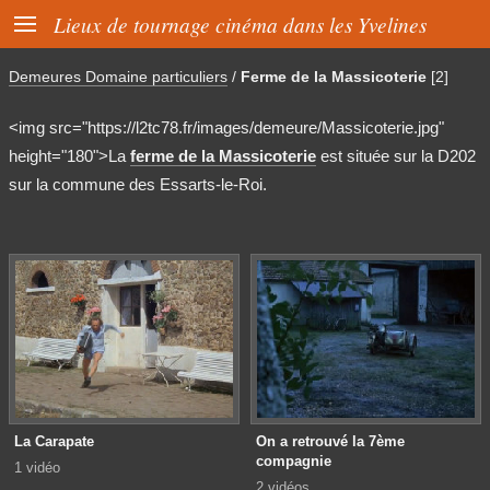

Lieux de tournage cinéma dans les Yvelines
Demeures Domaine particuliers
/
Ferme de la Massicoterie
[2]
<img src="https://l2tc78.fr/images/demeure/Massicoterie.jpg"
height="180">La
ferme de la Massicoterie
est située sur la D202
sur la commune des Essarts-le-Roi.
La Carapate
On a retrouvé la 7ème
compagnie
1 vidéo
2 vidéos