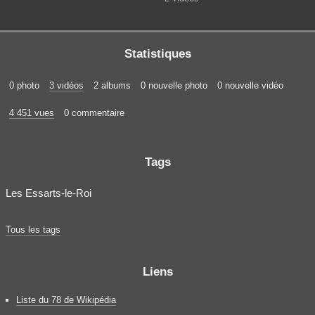
Statistiques
0 photo
3 vidéos
2 albums
0 nouvelle photo
0 nouvelle vidéo
4 451 vues
0 commentaire
Tags
Les Essarts-le-Roi
Tous les tags
Liens
Liste du 78 de Wikipédia