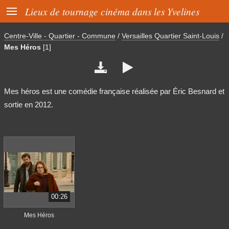

Lieux de tournage cinéma dans les Yvelines
Centre-Ville - Quartier - Commune
/
Versailles Quartier Saint-Louis
/
Mes Héros
[1]


Mes héros est une comédie française réalisée par Éric Besnard et
sortie en 2012.
00:26
Mes Héros