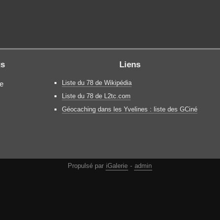
gs
Liens
Liste du 78 de Wikipédia
e
Liste du 78 de L2tc.com
Géocaching dans les Yvelines : liste des GCiné
Propulsé par
iGalerie
-
admin