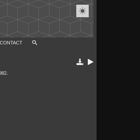

CONTACT


982.