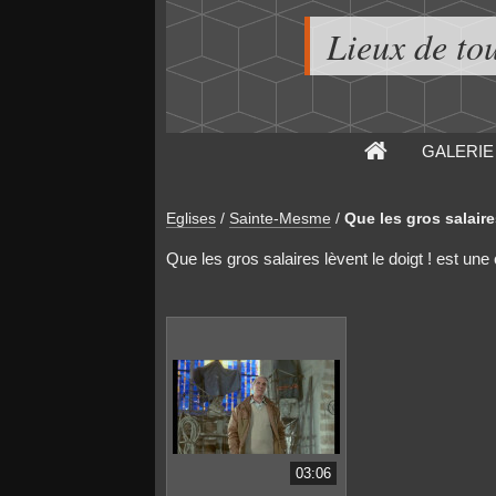
Lieux de to
GALERIE
Eglises
/
Sainte-Mesme
/
Que les gros salaires
Que les gros salaires lèvent le doigt ! est u
03:06