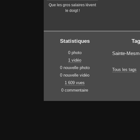
Que les gros salaires lèvent
le doigt !
Statistiques
Ta
0 photo
Sainte-Mesm
1 vidéo
0 nouvelle photo
Tous les tags
0 nouvelle vidéo
1 609 vues
0 commentaire