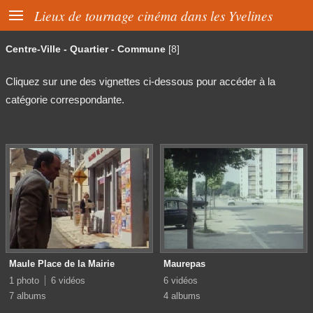

Lieux de tournage cinéma dans les Yvelines
Centre-Ville - Quartier - Commune
[8]
Cliquez sur une des vignettes ci-dessous pour accéder à la
catégorie correspondante.
Maule Place de la Mairie
Maurepas
1 photo
6 vidéos
6 vidéos
7 albums
4 albums