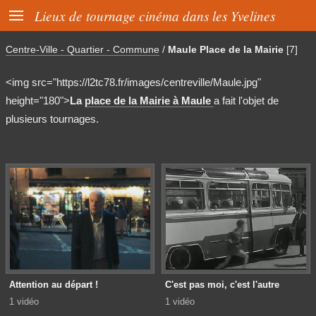

Lieux de tournage cinéma dans les Yvelines
Centre-Ville - Quartier - Commune
/
Maule Place de la Mairie
[7]
<img src="https://l2tc78.fr/images/centreville/Maule.jpg"
height="180">
La
place de la Mairie à Maule
a fait l'objet de
plusieurs tournages.
Attention au départ !
C'est pas moi, c'est l'autre
1 vidéo
1 vidéo