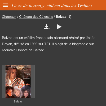

Lieux de tournage cinéma dans les Yvelines
Châteaux
/
Château des Célestins
/
Balzac
[1]


Balzac est un téléfilm franco-italo-allemand réalisé par Josée
Dayan, diffusé en 1999 sur TF1. Il s'agit de la biographie sur
l'écrivain Honoré de Balzac.
Balzac