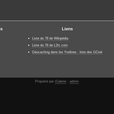
gs
Liens
Liste du 78 de Wikipédia
Liste du 78 de L2tc.com
Géocaching dans les Yvelines : liste des GCiné
Propulsé par
iGalerie
-
admin