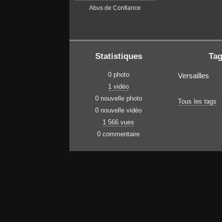
Abus de Confiance
Statistiques
Ta
0 photo
Versailles
1 vidéo
0 nouvelle photo
Tous les tags
0 nouvelle vidéo
1 566 vues
0 commentaire