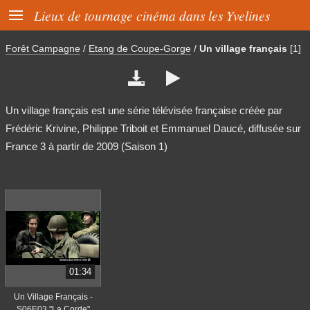

Lieux de tournage cinéma dans les Yvelines
Forêt Campagne
/
Etang de Coupe-Gorge
/
Un village français
[1]


Un village français est une série télévisée française créée par
Frédéric Krivine, Philippe Triboit et Emmanuel Daucé, diffusée sur
France 3 à partir de 2009 (Saison 1)
01:34
Un Village Français -
S06E03 "La Corde"