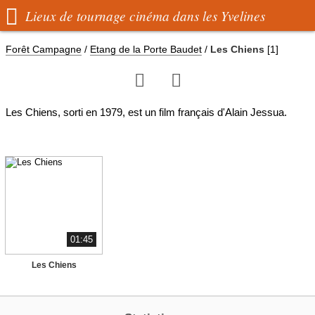

Lieux de tournage cinéma dans les Yvelines
Forêt Campagne
/
Etang de la Porte Baudet
/
Les Chiens
[1]


Les Chiens, sorti en 1979, est un film français d'Alain Jessua.
01:45
Les Chiens