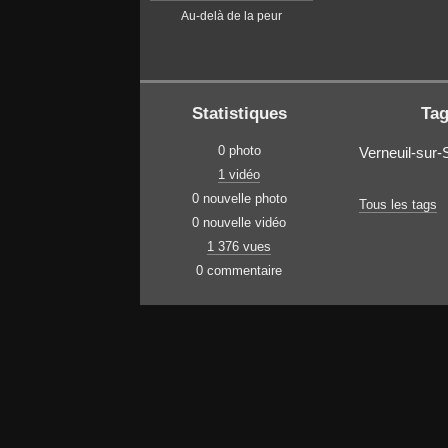
Au-delà de la peur
Statistiques
Ta
0 photo
Verneuil-sur-
1 vidéo
0 nouvelle photo
Tous les tags
0 nouvelle vidéo
1 376 vues
0 commentaire