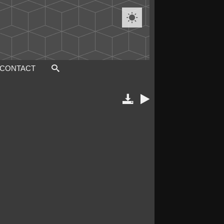

CONTACT

