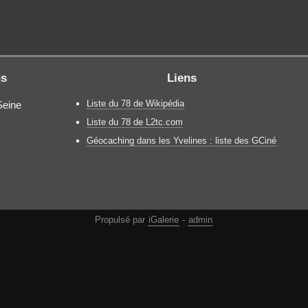
gs
Liens
Liste du 78 de Wikipédia
Seine
Liste du 78 de L2tc.com
Géocaching dans les Yvelines : liste des GCiné
Propulsé par
iGalerie
-
admin