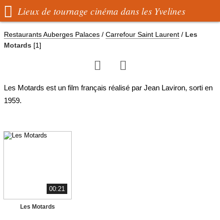

Lieux de tournage cinéma dans les Yvelines
Restaurants Auberges Palaces
/
Carrefour Saint Laurent
/
Les
Motards
[1]


Les Motards est un film français réalisé par Jean Laviron, sorti en
1959.
00:21
Les Motards