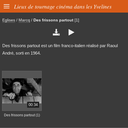

Lieux de tournage cinéma dans les Yvelines
Eglises
/
Marcq
/
Des frissons partout
[1]


Des frissons partout est un film franco-italien réalisé par Raoul
André, sorti en 1964.
00:34
Des frissons partout (1)