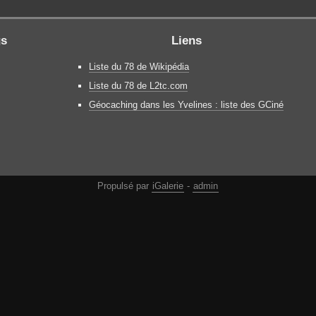
gs
Liens
Liste du 78 de Wikipédia
Liste du 78 de L2tc.com
Géocaching dans les Yvelines : liste des GCiné
Propulsé par
iGalerie
-
admin