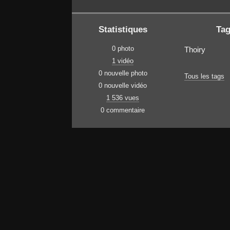
Statistiques
Ta
0 photo
Thoiry
1 vidéo
0 nouvelle photo
Tous les tags
0 nouvelle vidéo
1 536 vues
0 commentaire