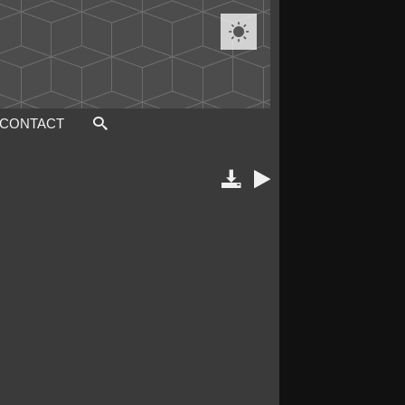

CONTACT

