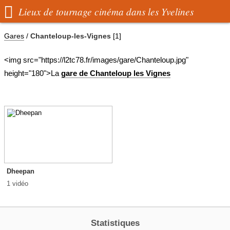

Lieux de tournage cinéma dans les Yvelines
Gares
/
Chanteloup-les-Vignes
[1]
<img src="https://l2tc78.fr/images/gare/Chanteloup.jpg"
height="180">La
gare de Chanteloup les Vignes
Dheepan
1 vidéo
Statistiques