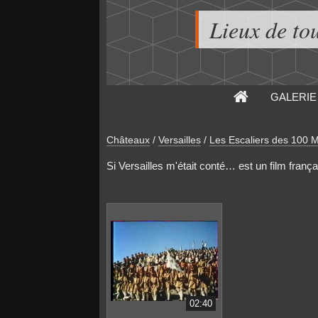
Lieux de to
GALERIE
Châteaux
/
Versailles
/
Les Escaliers des 100 
Si Versailles m'était conté… est un film françai
02:40