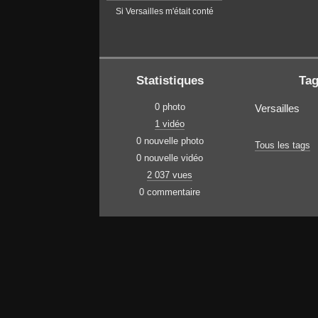
Si Versailles m'était conté
Statistiques
Ta
0 photo
Versailles
1 vidéo
0 nouvelle photo
Tous les tags
0 nouvelle vidéo
2 037 vues
0 commentaire