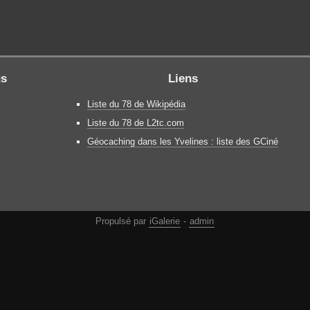
gs
Liens
Liste du 78 de Wikipédia
Liste du 78 de L2tc.com
Géocaching dans les Yvelines : liste des GCiné
Propulsé par
iGalerie
-
admin