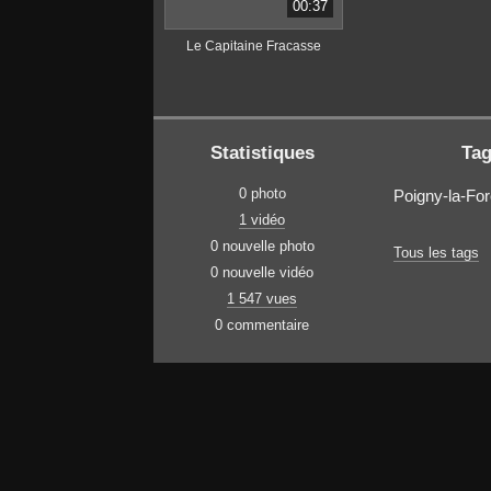
00:37
Le Capitaine Fracasse
Statistiques
Ta
0 photo
Poigny-la-For
1 vidéo
0 nouvelle photo
Tous les tags
0 nouvelle vidéo
1 547 vues
0 commentaire