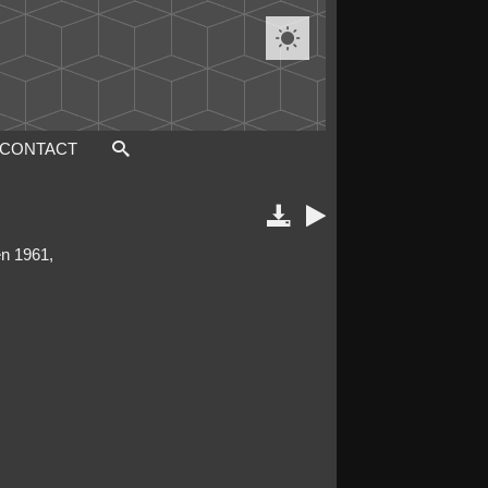

CONTACT


en 1961,