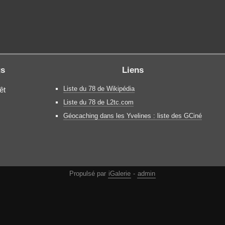
gs
Liens
Liste du 78 de Wikipédia
êt
Liste du 78 de L2tc.com
Géocaching dans les Yvelines : liste des GCiné
Propulsé par
iGalerie
-
admin