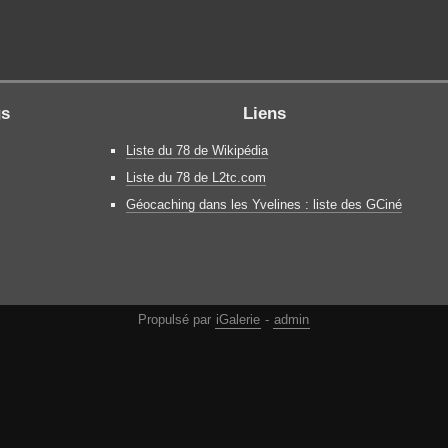
gs
Liens
Liste du 78 de Wikipédia
Liste du 78 de L2tc.com
Géocaching dans les Yvelines : liste des GCiné
Propulsé par
iGalerie
-
admin