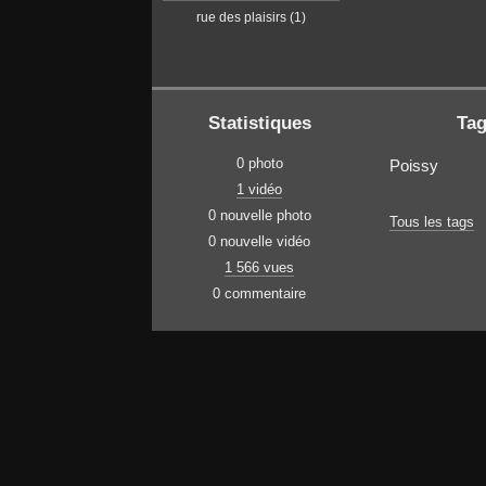
rue des plaisirs (1)
Statistiques
Ta
0 photo
Poissy
1 vidéo
0 nouvelle photo
Tous les tags
0 nouvelle vidéo
1 566 vues
0 commentaire