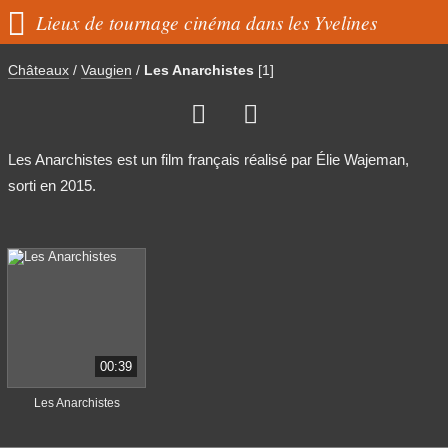

Lieux de tournage cinéma dans les Yvelines
Châteaux
/
Vaugien
/
Les Anarchistes
[1]


Les Anarchistes est un film français réalisé par Élie Wajeman,
sorti en 2015.
00:39
Les Anarchistes