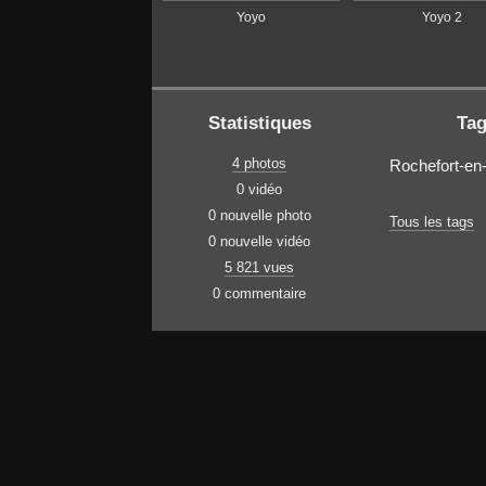
Yoyo
Yoyo 2
Statistiques
Ta
4 photos
Rochefort-en
0 vidéo
0 nouvelle photo
Tous les tags
0 nouvelle vidéo
5 821 vues
0 commentaire