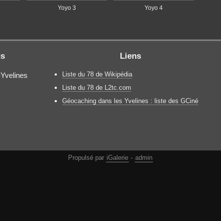
Yoyo 3
Yoyo 4
gs
Liens
Liste du 78 de Wikipédia
-Yvelines
Liste du 78 de L2tc.com
Géocaching dans les Yvelines : liste des GCiné
Propulsé par
iGalerie
-
admin