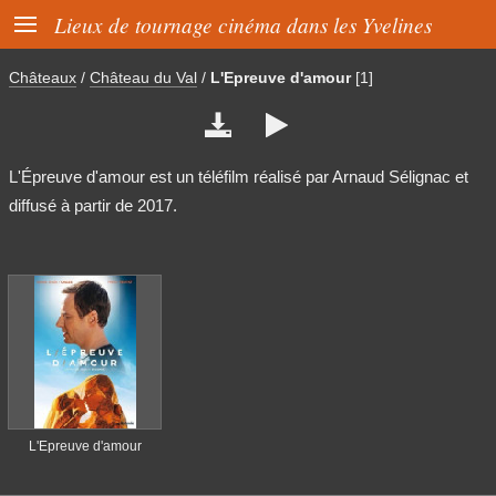

Lieux de tournage cinéma dans les Yvelines
Châteaux
/
Château du Val
/
L'Epreuve d'amour
[1]


L'Épreuve d'amour est un téléfilm réalisé par Arnaud Sélignac et
diffusé à partir de 2017.
L'Epreuve d'amour