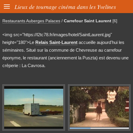

Lieux de tournage cinéma dans les Yvelines
Restaurants Auberges Palaces
/
Carrefour Saint Laurent
[6]
<img src="https://l2tc78.fr/images/hotel/SaintLaurent.jpg"
height="180">Le
Relais Saint-Laurent
accueille aujourd'hui les
séminaires. Situé sur la commune de Chevreuse au carrefour
éponyme, le restaurant (anciennement la Puszta) est devenu une
crêperie : La Cavrosa.