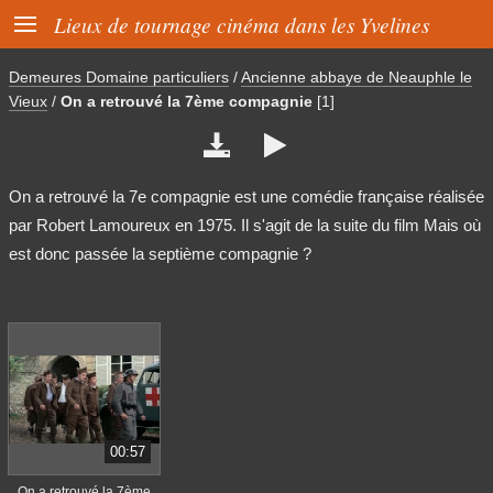

Lieux de tournage cinéma dans les Yvelines
Demeures Domaine particuliers
/
Ancienne abbaye de Neauphle le
Vieux
/
On a retrouvé la 7ème compagnie
[1]


On a retrouvé la 7e compagnie est une comédie française réalisée
par Robert Lamoureux en 1975. Il s'agit de la suite du film Mais où
est donc passée la septième compagnie ?
00:57
On a retrouvé la 7ème