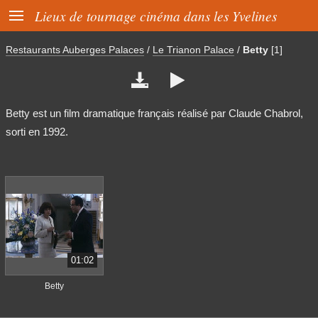

Lieux de tournage cinéma dans les Yvelines
Restaurants Auberges Palaces
/
Le Trianon Palace
/
Betty
[1]


Betty est un film dramatique français réalisé par Claude Chabrol,
sorti en 1992.
01:02
Betty