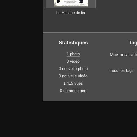
Le Masque de fer
Statistiques
Ta
1 photo
Maisons-Laffi
0 vidéo
0 nouvelle photo
Tous les tags
0 nouvelle vidéo
1 415 vues
0 commentaire