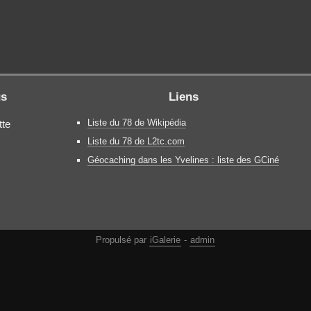
gs
Liens
Liste du 78 de Wikipédia
tte
Liste du 78 de L2tc.com
Géocaching dans les Yvelines : liste des GCiné
Propulsé par
iGalerie
-
admin