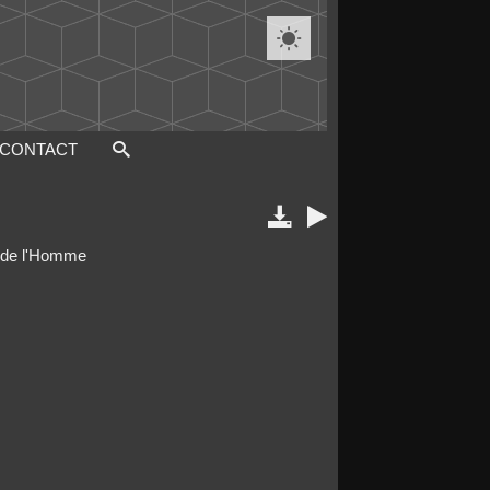

CONTACT


de de l'Homme