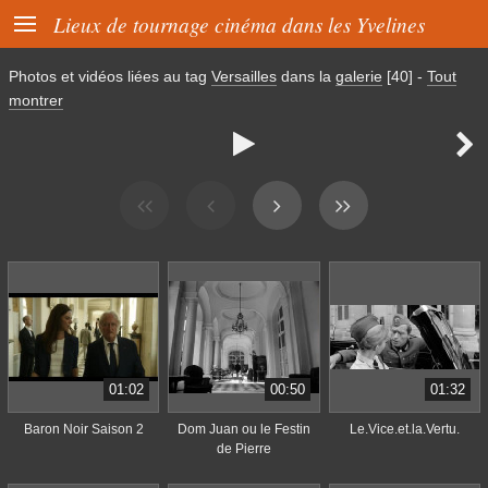

Lieux de tournage cinéma dans les Yvelines
Photos et vidéos liées au tag
Versailles
dans la
galerie
[40]
-
Tout
montrer


01:02
00:50
01:32
Baron Noir Saison 2
Dom Juan ou le Festin
Le.Vice.et.la.Vertu.
de Pierre