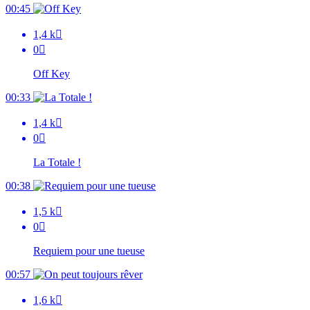
00:45
1,4 k

0

Off Key
00:33
1,4 k

0

La Totale !
00:38
1,5 k

0

Requiem pour une tueuse
00:57
1,6 k
