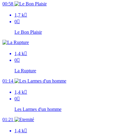
00:58
1,7 k

0

Le Bon Plaisir
1,4 k

0

La Rupture
01:14
1,4 k

0

Les Larmes d'un homme
01:21
1,4 k
