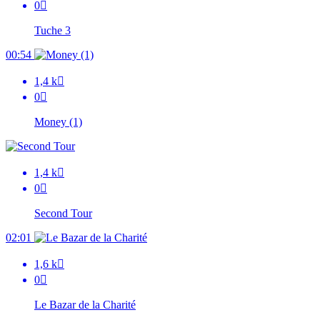
0

Tuche 3
00:54
1,4 k

0

Money (1)
1,4 k

0

Second Tour
02:01
1,6 k

0

Le Bazar de la Charité