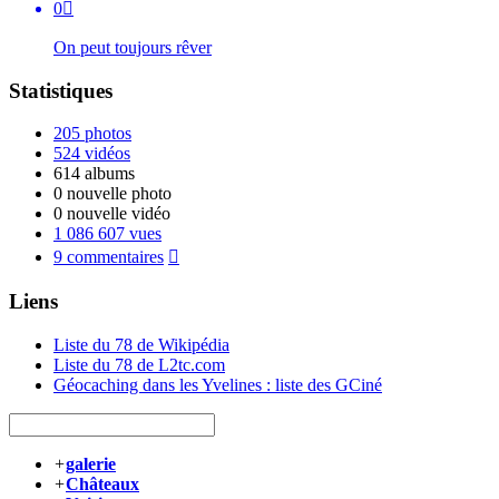
0

On peut toujours rêver
Statistiques
205 photos
524 vidéos
614 albums
0 nouvelle photo
0 nouvelle vidéo
1 086 607 vues
9 commentaires

Liens
Liste du 78 de Wikipédia
Liste du 78 de L2tc.com
Géocaching dans les Yvelines : liste des GCiné
+
galerie
+
Châteaux