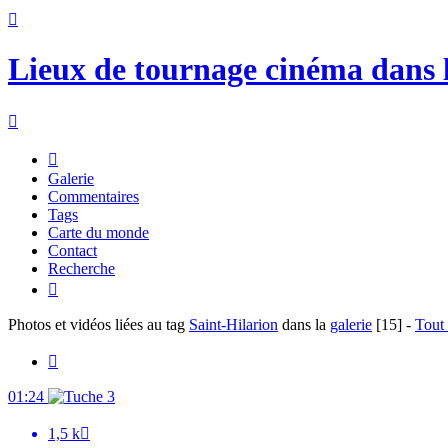

Lieux de tournage cinéma dans l


Galerie
Commentaires
Tags
Carte du monde
Contact
Recherche

Photos et vidéos liées au tag
Saint-Hilarion
dans la
galerie
[15]
-
Tout

01:24
1,5 k
