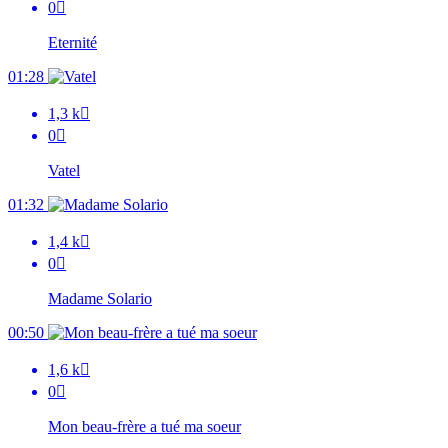
0

Eternité
01:28
1,3 k

0

Vatel
01:32
1,4 k

0

Madame Solario
00:50
1,6 k

0

Mon beau-frère a tué ma soeur