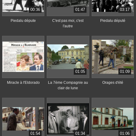
00:36
01:47
03:17
Piedalu députe
C'est pas moi, c'est
Piedalu député
l'autre
01:05
01:09
Miracle à l'Eldorado
La 7ème Compagnie au
Orages d'été
clair de lune
01:54
01:34
01:06