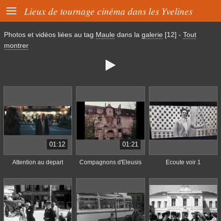

Lieux de tournage cinéma dans les Yvelines
Photos et vidéos liées au tag
Maule
dans la
galerie
[12]
-
Tout
montrer

01:12
01:21
Attention au depart
Compagnons d'Eleusis
Ecoute voir 1