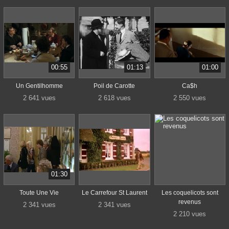
00:55
01:13
01:00
Un Gentilhomme
Poil de Carotte
Ca$h
2 641 vues
2 618 vues
2 550 vues
01:30
Toute Une Vie
Le Carrefour St Laurent
Les coquelicots sont
revenus
2 341 vues
2 341 vues
2 210 vues