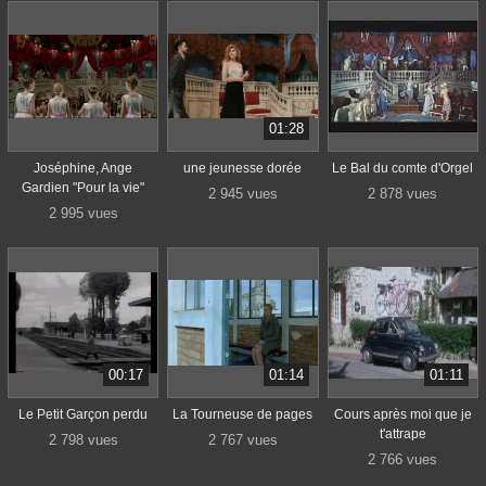
01:28
Joséphine, Ange
une jeunesse dorée
Le Bal du comte d'Orgel
Gardien "Pour la vie"
2 945 vues
2 878 vues
2 995 vues
00:17
01:14
01:11
Le Petit Garçon perdu
La Tourneuse de pages
Cours après moi que je
t'attrape
2 798 vues
2 767 vues
2 766 vues