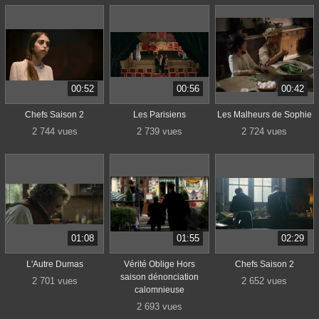
00:52
00:56
00:42
Chefs Saison 2
Les Parisiens
Les Malheurs de Sophie
2 744 vues
2 739 vues
2 724 vues
01:08
01:55
02:29
L'Autre Dumas
Vérité Oblige Hors
Chefs Saison 2
saison dénonciation
2 701 vues
2 652 vues
calomnieuse
2 693 vues