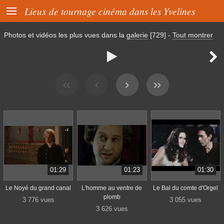

Lieux de tournage cinéma dans les Yvelines
Photos et vidéos les plus vues dans la
galerie
[729]
-
Tout montrer


01:29
01:23
01:30
Le Noyé du grand canal
L'homme au ventre de
Le Bal du comte d'Orgel
plomb
3 776 vues
3 055 vues
3 626 vues