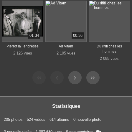
01:34
00:36
Pierrot la Tendresse
Ad Vitam
Du rififi chez les
hommes
2 126 vues
2 105 vues
2 095 vues
Statistiques
205 photos
524 vidéos
614 albums
0 nouvelle photo

0 nouvelle vidéo
1 087 680 vues
9 commentaires