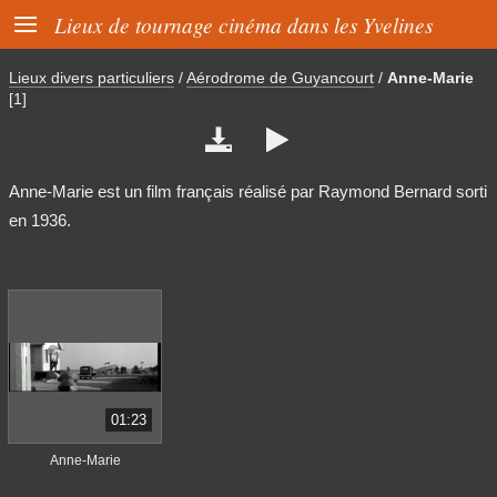

Lieux de tournage cinéma dans les Yvelines
Lieux divers particuliers
/
Aérodrome de Guyancourt
/
Anne-Marie
[1]


Anne-Marie est un film français réalisé par Raymond Bernard sorti
en 1936.
01:23
Anne-Marie