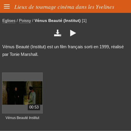

Lieux de tournage cinéma dans les Yvelines
Eglises
/
Poissy
/
Vénus Beauté (Institut)
[1]


Vénus Beauté (Institut) est un film français sorti en 1999, réalisé
par Tonie Marshall.
00:53
Vénus Beauté Institut