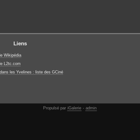
Liens
de Wikipédia
de L2tc.com
ans les Yvelines : liste des GCiné
Propulsé par
iGalerie
-
admin