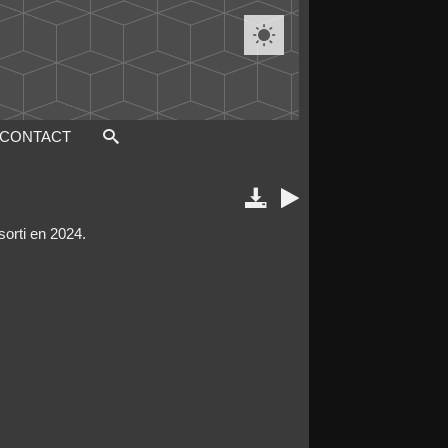

CONTACT


sorti en 2024.