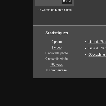
00:34
Le Comte de Monte-Cristo
Statistiques
0 photo
Liste du 78 
1 vidéo
Liste du 78 
0 nouvelle photo
Géocaching d
0 nouvelle vidéo
765 vues
0 commentaire